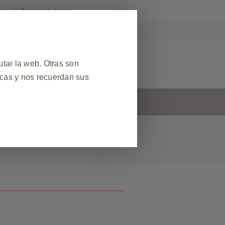
co y/o farmacéutico.
KPro Argentina
r Reacción Adversa
tar la web. Otras son
icas y nos recuerdan sus
s
Contacto
❮
 datos de sesión durante una
el sitio web. Además, algunas
ud de servicios, como configurar
egador para bloquear o alertarle
s no almacenan ninguna