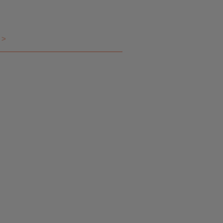
❮
 >
❮