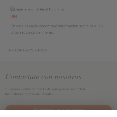
VIH
En este espacio encontrará información sobre el VIH y
otros recursos de interés.
NP-AR-NA-WCNT-210010
Contactate con nosotros
Si deseas contactar con GSK aquí puedes encontrar
las distintas formas de hacerlo:
Contactate con nosotros