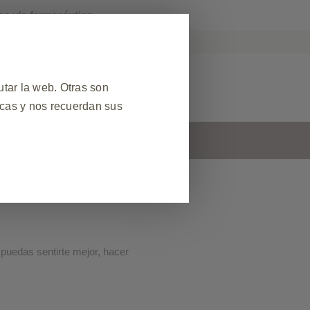
co y/o farmacéutico.
KPro Argentina
r Reacción Adversa
tar la web. Otras son
icas y nos recuerdan sus
s
Contacto
❮
 datos de sesión durante una
el sitio web. Además, algunas
ud de servicios, como configurar
puedas sentirte mejor, hacer
egador para bloquear o alertarle
s no almacenan ninguna