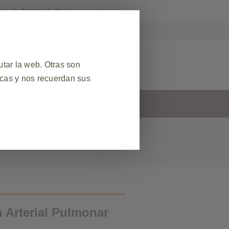
co y/o farmacéutico.
KPro Argentina
r Reacción Adversa
tar la web. Otras son
icas y nos recuerdan sus
s
Contacto
❮
 datos de sesión durante una
el sitio web. Además, algunas
ud de servicios, como configurar
egador para bloquear o alertarle
s no almacenan ninguna
 Arterial Pulmonar