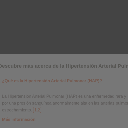
Descubre más acerca de la Hipertensión Arterial Pu
¿Qué es la Hipertensión Arterial Pulmonar (HAP)?
La Hipertensión Arterial Pulmonar (HAP) es una enfermedad rara y 
por una presión sanguínea anormalmente alta en las arterias pul
estrechamiento.
1,2
Más información