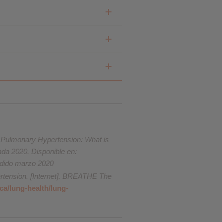
h Pulmonary Hypertension: What is
da 2020. Disponible en:
edido marzo 2020
rtension. [Internet]. BREATHE The
ca/lung-health/lung-