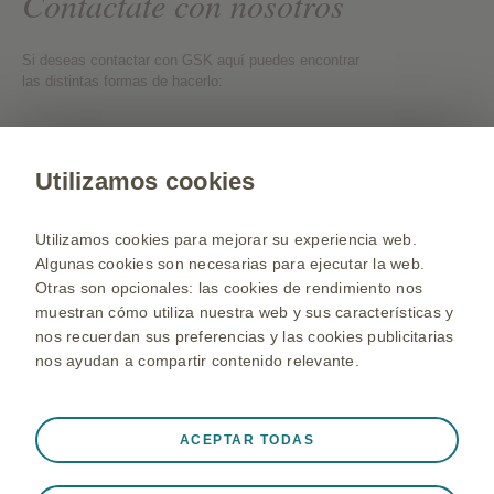
Contactate con nosotros
Si deseas contactar con GSK aquí puedes encontrar
las distintas formas de hacerlo:
Contactate con nosotros
Utilizamos cookies
Web para Profesionales de la Salud
Utilizamos cookies para mejorar su experiencia web.
Selecciona un país
Algunas cookies son necesarias para ejecutar la web.
Otras son opcionales: las cookies de rendimiento nos
Mapa de la web
muestran cómo utiliza nuestra web y sus características y
Términos y Condiciones de uso
nos recuerdan sus preferencias y las cookies publicitarias
Política de privacidad
nos ayudan a compartir contenido relevante.
Politica de cookies
©2020 grupo de compañías GSK o licenciante.
Siempre activas
ACEPTAR TODAS
Información dirigida a pacientes, familiares y público general.
Cookies Estrictamente necesarias
❮
La información proporcionada en esta web no pretende reemplazar la
consulta, tratamiento o diagnóstico de su médico ni la visita periódica