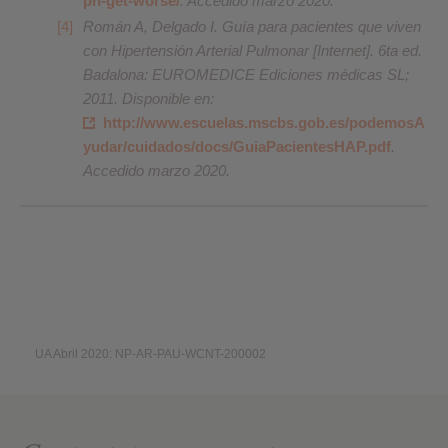
ph-get-worse/
. Accedido marzo 2020.
Román A, Delgado I. Guía para pacientes que viven
con Hipertensión Arterial Pulmonar [Internet]. 6ta ed.
Badalona: EUROMEDICE Ediciones médicas SL;
2011. Disponible en:
http://www.escuelas.mscbs.gob.es/podemosA
yudar/cuidados/docs/GuiaPacientesHAP.pdf
.
Accedido marzo 2020.
UA Abril 2020: NP-AR-PAU-WCNT-200002