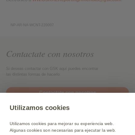
NP-AR-NA-WCNT-220007
Contactate con nosotros
Si deseas contactar con GSK aquí puedes encontrar
las distintas formas de hacerlo:
Contactate con nosotros
Utilizamos cookies
Web para Profesionales de la Salud
Selecciona un país
Utilizamos cookies para mejorar su experiencia web.
Algunas cookies son necesarias para ejecutar la web.
Mapa de la web