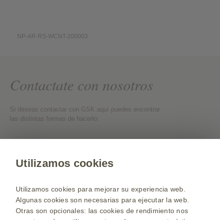
NP-AR-RS-WCNT-200003
Contactate con nosotros
Si deseas contactar con GSK aquí puedes encontrar
las distintas formas de hacerlo:
Contactate con nosotros
Utilizamos cookies
Web para Profesionales de la Salud
Utilizamos cookies para mejorar su experiencia web.
Selecciona un país
Algunas cookies son necesarias para ejecutar la web.
Otras son opcionales: las cookies de rendimiento nos
Mapa de la web