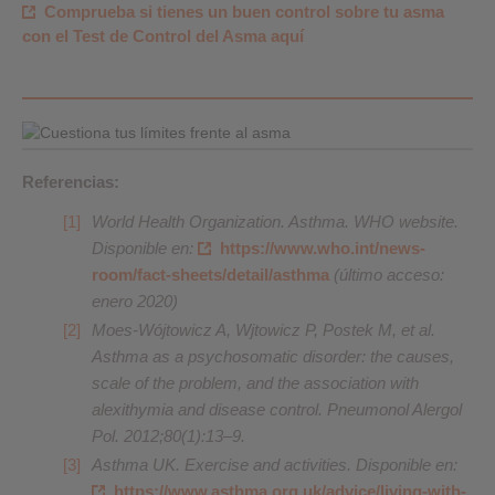
Comprueba si tienes un buen control sobre tu asma
con el Test de Control del Asma aquí
Referencias:
World Health Organization. Asthma. WHO website.
Disponible en:
https://www.who.int/news-
room/fact-sheets/detail/asthma
(último acceso:
enero 2020)
Moes-Wójtowicz A, Wjtowicz P, Postek M, et al.
Asthma as a psychosomatic disorder: the causes,
scale of the problem, and the association with
alexithymia and disease control. Pneumonol Alergol
Pol. 2012;80(1):13–9.
Asthma UK. Exercise and activities. Disponible en:
https://www.asthma.org.uk/advice/living-with-