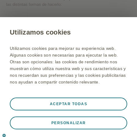
las distintas formas de hacerlo:
Contactate con nosotros
Utilizamos cookies
Web para Profesionales de la Salud
Utilizamos cookies para mejorar su experiencia web.
Selecciona un país
Algunas cookies son necesarias para ejecutar la web.
Otras son opcionales: las cookies de rendimiento nos
Mapa de la web
muestran cómo utiliza nuestra web y sus características y
Términos y Condiciones de uso
nos recuerdan sus preferencias y las cookies publicitarias
Política de privacidad
nos ayudan a compartir contenido relevante.
Politica de cookies
©2020 grupo de compañías GSK o licenciante.
Siempre activas
ACEPTAR TODAS
Información dirigida a pacientes, familiares y público general.
Cookies Estrictamente necesarias
❮
La información proporcionada en esta web no pretende reemplazar la
consulta, tratamiento o diagnóstico de su médico ni la visita periódica
Son necesarias para que el sitio web funcione
PERSONALIZAR
al mismo.
adecuadamente, como puede ser para almacenar datos
Ante cualquier duda busca siempre el consejo de tu médico
de sesión durante una visita al sitio web, gestión de las