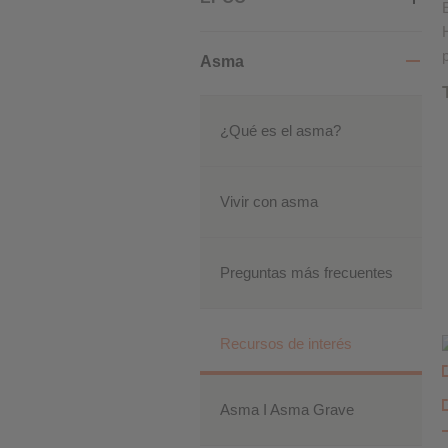
Cookies de rendimiento
Asma
Cookies publicitarias
¿Qué es el asma?
Vivir con asma
Preguntas más frecuentes
Recursos de interés
Asma I Asma Grave