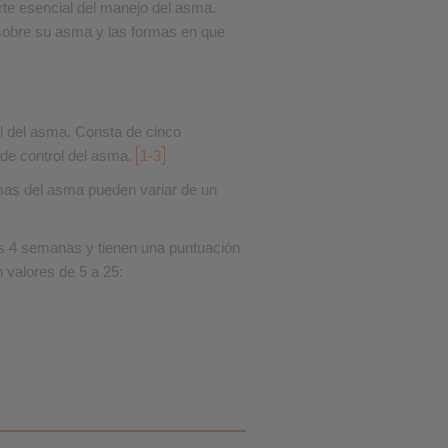
rte esencial del manejo del asma.
sobre su asma y las formas en que
❮
❮
ol del asma. Consta de cinco
 de control del asma.
1-3
omas del asma pueden variar de un
as 4 semanas y tienen una puntuación
n valores de 5 a 25: