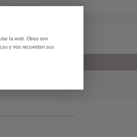
co y/o farmacéutico.
KPro Argentina
r Reacción Adversa
tar la web. Otras son
icas y nos recuerdan sus
s
Contacto
❮
 datos de sesión durante una
el sitio web. Además, algunas
ud de servicios, como configurar
egador para bloquear o alertarle
s no almacenan ninguna