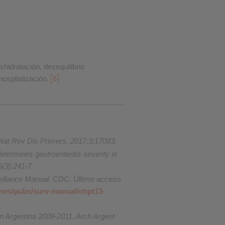
shidratación, desequilibrio
hospitalización.
6
 Nat Rev Dis Primers. 2017;3:17083.
etermines gastroenteritis severity in
6(3):241-7.
illance Manual. CDC. Último acceso
ines/pubs/surv-manual/chpt13-
en Argentina 2009-2011. Arch Argent