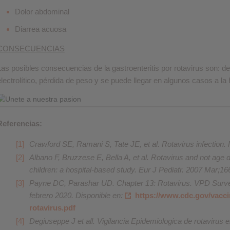
Dolor abdominal
Diarrea acuosa
CONSECUENCIAS
Las posibles consecuencias de la gastroenteritis por rotavirus son: de
electrolítico, pérdida de peso y se puede llegar en algunos casos a la 
Referencias:
Crawford SE, Ramani S, Tate JE, et al. Rotavirus infection.
Albano F, Bruzzese E, Bella A, et al. Rotavirus and not age d
children: a hospital-based study. Eur J Pediatr. 2007 Mar;16
Payne DC, Parashar UD. Chapter 13: Rotavirus. VPD Surve
febrero 2020. Disponible en:
https://www.cdc.gov/vacc
rotavirus.pdf
Degiuseppe J et all. Vigilancia Epidemiologica de rotavirus 