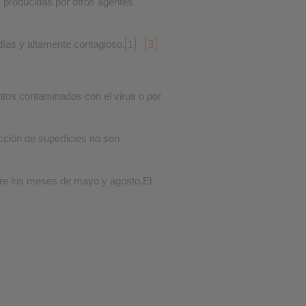
s producidas por otros agentes
❮
días y altamente contagioso.
1
3
❮
tos contaminados con el virus o por
ción de superficies no son
tre los meses de mayo y agosto.El