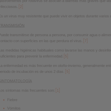
gastroenteritis por rotavirus se asocian a diarreas más graves que la
infecciosos.
2
Es un virus muy resistente que puede vivir en objetos durante varios 
TRANSMISIÓN
Puede transmitirse de persona a persona, por consumir agua o alimen
contacto con superficies en las que perdura el virus.
7
Las medidas higiénicas habituales como lavarse las manos y desinfec
suficientes
para prevenir la enfermedad.
5
La enfermedad es más frecuente en otoño-invierno, generalmente en
periodo de incubación es de unos 2 días
5
.
SINTOMATOLOGÍA
Los síntomas más frecuentes son:
1
Fiebre
Vómitos