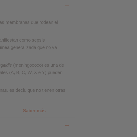
❮
 las membranas que rodean el
❮
anifiestan como sepsis
uínea generalizada que no va
itidis
(meningococo) es una de
ales (A, B, C, W, X e Y) pueden
as, es decir, que no tienen otras
Saber más