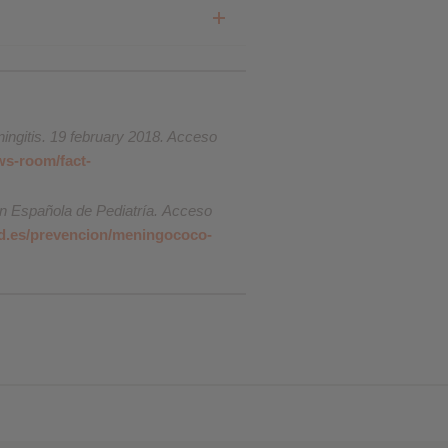
ingitis. 19 february 2018. Acceso
ws-room/fact-
ón Española de Pediatría. Acceso
ped.es/prevencion/meningococo-