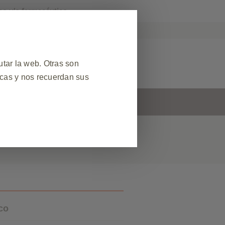
co y/o farmacéutico.
KPro Argentina
r Reacción Adversa
tar la web. Otras son
icas y nos recuerdan sus
s
Contacto
❮
 datos de sesión durante una
el sitio web. Además, algunas
ud de servicios, como configurar
egador para bloquear o alertarle
s no almacenan ninguna
co