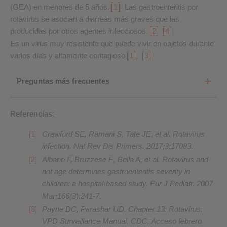
(GEA) en menores de 5 años.
1
Las gastroenteritis por
rotavirus se asocian a diarreas más graves que las
producidas por otros agentes infecciosos
2
4
.
Es un virus muy resistente que puede vivir en objetos durante
varios días y altamente contagioso
1
3
.
Preguntas más frecuentes
Referencias:
Crawford SE, Ramani S, Tate JE, et al. Rotavirus
infection. Nat Rev Dis Primers. 2017;3:17083.
Albano F, Bruzzese E, Bella A, et al. Rotavirus and
not age determines gastroenteritis severity in
children: a hospital-based study. Eur J Pediatr. 2007
Mar;166(3):241-7.
Payne DC, Parashar UD. Chapter 13: Rotavirus.
VPD Surveillance Manual. CDC. Acceso febrero