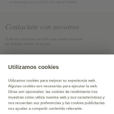
UA Noviembre 2019: NP-ES-CPU-WCNT-190002
Contactate con nosotros
Si deseas contactar con GSK aquí puedes encontrar
las distintas formas de hacerlo:
Contactate con nosotros
Utilizamos cookies
Web para Profesionales de la Salud
Utilizamos cookies para mejorar su experiencia web.
Selecciona un país
Algunas cookies son necesarias para ejecutar la web.
Otras son opcionales: las cookies de rendimiento nos
Mapa de la web
muestran cómo utiliza nuestra web y sus características y
Términos y Condiciones de uso
nos recuerdan sus preferencias y las cookies publicitarias
Política de privacidad
nos ayudan a compartir contenido relevante.
Politica de cookies