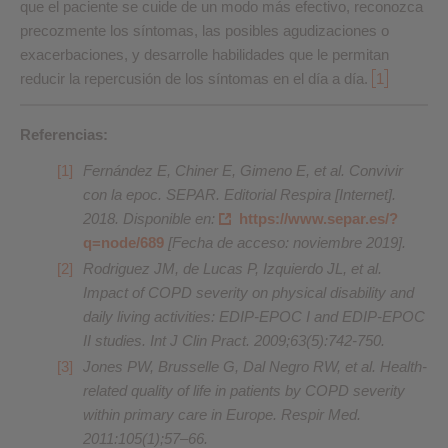
que el paciente se cuide de un modo más efectivo, reconozca
precozmente los síntomas, las posibles agudizaciones o
exacerbaciones, y desarrolle habilidades que le permitan
reducir la repercusión de los síntomas en el día a día.
1
Referencias:
Fernández E, Chiner E, Gimeno E, et al. Convivir
con la epoc. SEPAR. Editorial Respira [Internet].
2018. Disponible en:
https://www.separ.es/?
q=node/689
[Fecha de acceso: noviembre 2019].
Rodriguez JM, de Lucas P, Izquierdo JL, et al.
Impact of COPD severity on physical disability and
daily living activities: EDIP-EPOC I and EDIP-EPOC
II studies. Int J Clin Pract. 2009;63(5):742-750.
Jones PW, Brusselle G, Dal Negro RW, et al. Health-
related quality of life in patients by COPD severity
within primary care in Europe. Respir Med.
2011:105(1);57–66.