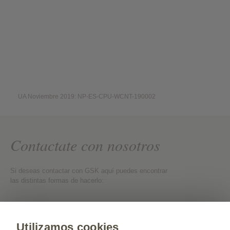
UA Noviembre 2019: NP-ES-CPU-WCNT-190002
Contactate con nosotros
Si deseas contactar con GSK aquí puedes encontrar
las distintas formas de hacerlo:
Contactate con nosotros
Utilizamos cookies