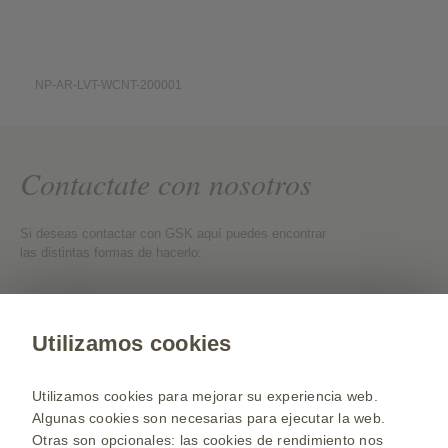
NP-AR-LVT-WCNT-200001
Contactate con nosotros
Si deseas contactar con GSK aquí puedes encontrar
las distintas formas de hacerlo:
Contactate con nosotros
Utilizamos cookies
Web para Profesionales de la Salud
Utilizamos cookies para mejorar su experiencia web.
Selecciona un país
Algunas cookies son necesarias para ejecutar la web.
Otras son opcionales: las cookies de rendimiento nos
Mapa de la web