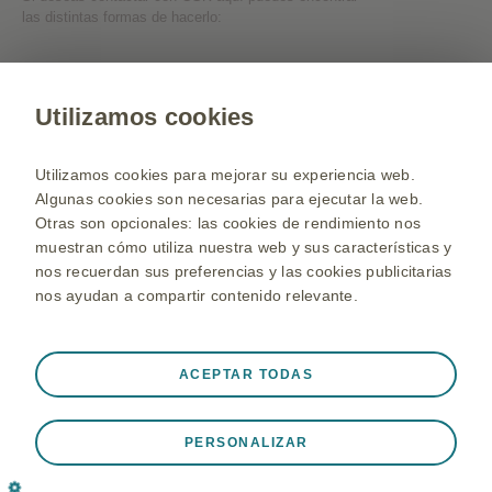
las distintas formas de hacerlo:
Contactate con nosotros
Utilizamos cookies
Web para Profesionales de la Salud
Utilizamos cookies para mejorar su experiencia web.
Selecciona un país
Algunas cookies son necesarias para ejecutar la web.
Otras son opcionales: las cookies de rendimiento nos
Mapa de la web
muestran cómo utiliza nuestra web y sus características y
Términos y Condiciones de uso
nos recuerdan sus preferencias y las cookies publicitarias
Política de privacidad
nos ayudan a compartir contenido relevante.
Politica de cookies
©2020 grupo de compañías GSK o licenciante.
Siempre activas
ACEPTAR TODAS
Información dirigida a pacientes, familiares y público general.
Cookies Estrictamente necesarias
❮
La información proporcionada en esta web no pretende reemplazar la
consulta, tratamiento o diagnóstico de su médico ni la visita periódica
Son necesarias para que el sitio web funcione
PERSONALIZAR
al mismo.
adecuadamente, como puede ser para almacenar datos
Ante cualquier duda busca siempre el consejo de tu médico
de sesión durante una visita al sitio web, gestión de las