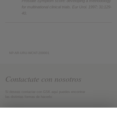
Prostate Symptom score: developing a methodology
for multinational clinical trials. Eur Urol. 1997; 31:129-
40.
NP-AR-URU-WCNT-200001
Contactate con nosotros
Si deseas contactar con GSK aquí puedes encontrar
las distintas formas de hacerlo:
Contactate con nosotros