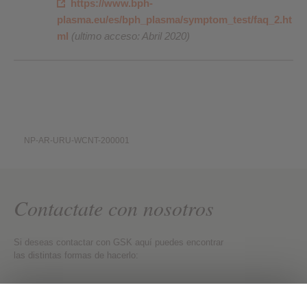
https://www.bph-
plasma.eu/es/bph_plasma/symptom_test/faq_2.ht
ml
(ultimo acceso: Abril 2020)
NP-AR-URU-WCNT-200001
Contactate con nosotros
Si deseas contactar con GSK aquí puedes encontrar
las distintas formas de hacerlo:
Contactate con nosotros