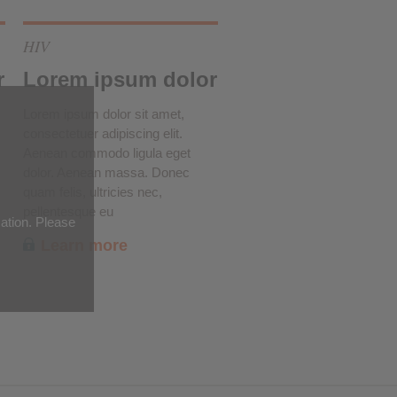
HIV
r
Lorem ipsum dolor
Lorem ipsum dolor sit amet,
consectetuer adipiscing elit.
Aenean commodo ligula eget
dolor. Aenean massa. Donec
quam felis, ultricies nec,
pellentesque eu
mation. Please
Learn more