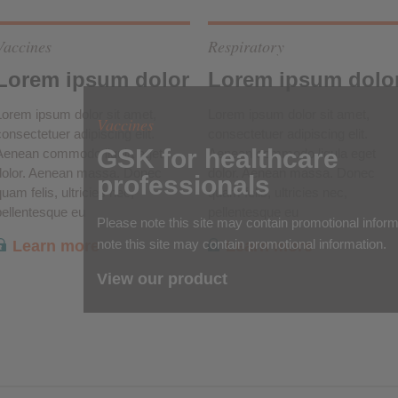
Vaccines
Respiratory
Lorem ipsum dolor
Lorem ipsum dolo
Lorem ipsum dolor sit amet,
Lorem ipsum dolor sit amet,
Vaccines
consectetuer adipiscing elit.
consectetuer adipiscing elit.
GSK for healthcare
Aenean commodo ligula eget
Aenean commodo ligula eget
dolor. Aenean massa. Donec
dolor. Aenean massa. Donec
professionals
uam felis, ultricies nec,
quam felis, ultricies nec,
pellentesque eu
pellentesque eu
Please note this site may contain promotional infor
note this site may contain promotional information.
Learn more
Learn more
View our product