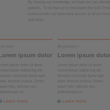
By sharing our knowledge, we hope we can ultimatel
patients. To do that we’ve developed the GSK Porta
professionals can have easy access to all our resou
and news.
Vaccines
Respiratory
Lorem ipsum dolor
Lorem ipsum dolo
Lorem ipsum dolor sit amet,
Lorem ipsum dolor sit amet,
consectetuer adipiscing elit.
consectetuer adipiscing elit.
Aenean commodo ligula eget
Aenean commodo ligula eget
dolor. Aenean massa. Donec
dolor. Aenean massa. Donec
uam felis, ultricies nec,
quam felis, ultricies nec,
pellentesque eu
pellentesque eu
Learn more
Learn more