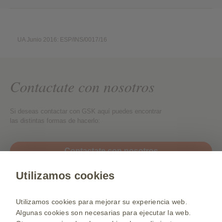
UA Junio 2016: ESP/INS/0017/16
Contactate con nosotros
Si deseas contactar con GSK aquí puedes encontrar
las distintas formas de hacerlo:
Contactate con nosotros
Utilizamos cookies
Web para Profesionales de la Salud
Selecciona un país
Utilizamos cookies para mejorar su experiencia web.
Algunas cookies son necesarias para ejecutar la web.
Mapa de la web