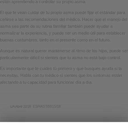
están aprendiendo a controlar su propio asma.
El que te vean cuidar de tu propio asma puede fijar el estándar para
ceñirse a las recomendaciones del médico. Hacer que el manejo del
asma sea parte de su rutina familiar también puede ayudar a
normalizar la experiencia, y puede ser un medio útil para establecer
buenas costumbres, tanto en el presente como en el futuro.
Aunque es natural querer mantenerse al ritmo de los hijos, puede ser
particularmente difícil si sientes que tu asma no está bajo control.
Es importante que te cuides tú primero y que busques ayuda si la
necesitas. Habla con tu médico si sientes que los síntomas están
afectando a tu capacidad para funcionar día a día.
UA Abril 2018: ESP/AST/0015/18