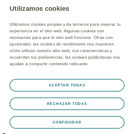
Contacte con nosotros
Utilizamos cookies
Si desea contactar con GSK aquí puede encontrar
Utilizamos cookies propias y de terceros para mejorar tu
las distintas formas de hacerlo:
experiencia en el sitio web. Algunas cookies son
necesarias para que el sitio web funcione. Otras son
opcionales: las cookies de rendimiento nos muestran
Contacte
cómo utilizas nuestro sitio web, sus características y
recuerdan tus preferencias; las cookies publicitarias nos
Web corporativa gsk.es
ayudan a compartir contenido relevante.
Seleccione un país
Mapa de la web
Siempre activas
ACEPTAR TODAS
Cookies estrictamente necesarias
❮
Términos y Condiciones de uso
Política de privacidad
Necesarias para que el sitio web funcione
RECHAZAR TODAS
adecuadamente, como almacenar datos de sesión
Política de cookies
durante una visita al sitio web, gestionar preferencias de
cookies y etiquetas, y proteger la seguridad del sitio web.
CONFIGURAR
Además, algunas cookies se establecen en respuesta a
acciones realizadas por ti que equivalen a una solicitud de
©2018 grupo de compañías GSK o licenciante.